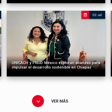
02 Jul
UNICACH y PNUD México exploran alianzas para
impulsar el desarrollo sostenible en Chiapas
VER MÁS