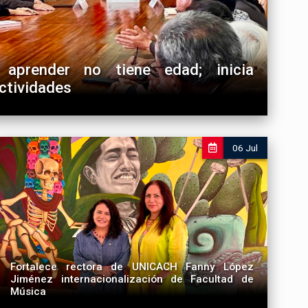
aprender no tiene edad; inicia
ctividades
y López Jiménez participará con la ponencia
“Expediciones Arqueológicas”
06 Jul
ciende el ámbito local; investigadora del Instituto
nal manifestó su interés por conocer el programa
Fortalece rectora de UNICACH Fanny López
Jiménez internacionalización de Facultad de
Música