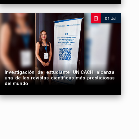
Se reunió con la soprano mexicana de prestigio
internacional Olivia Gorra Ramón
01 Jul
La intérprete realizó una visita académica y fue jurado del V
Concurso Interno de Canto “Isabel Soria”
Investigación de estudiante UNICACH alcanza
una de las revistas científicas más prestigiosas
del mundo