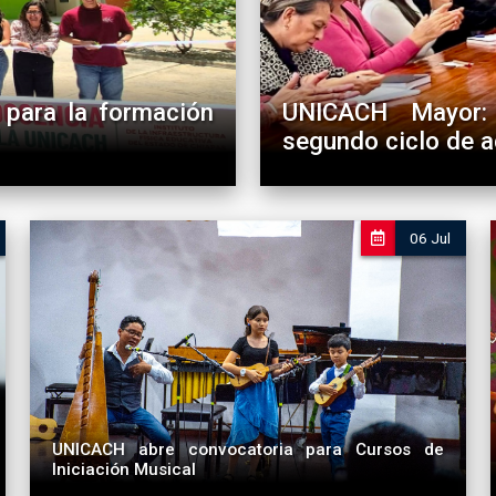
 para la formación
UNICACH Mayor: 
segundo ciclo de a
Rectora Fann
06 Jul
La iniciativa tras
Politécnico Nacio
UNICACH abre convocatoria para Cursos de
Iniciación Musical
Ofrece Facultad de Música formación musical inicial para
niñas, niños, jóvenes y personas adultas.